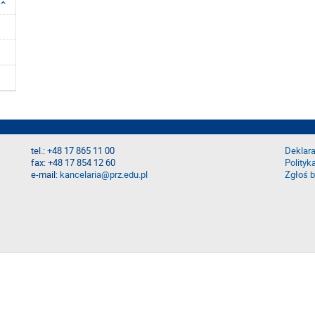
tel.: +48 17 865 11 00
Deklara
fax: +48 17 854 12 60
Polityk
e-mail:
kancelaria@prz.edu.pl
Zgłoś b