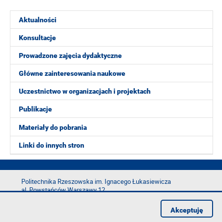
Aktualności
Konsultacje
Prowadzone zajęcia dydaktyczne
Główne zainteresowania naukowe
Uczestnictwo w organizacjach i projektach
Publikacje
Materiały do pobrania
Linki do innych stron
Politechnika Rzeszowska im. Ignacego Łukasiewicza
al. Powstańców Warszawy 12
35-029 Rzeszów
Akceptuję
tel.: +48 17 865 11 00