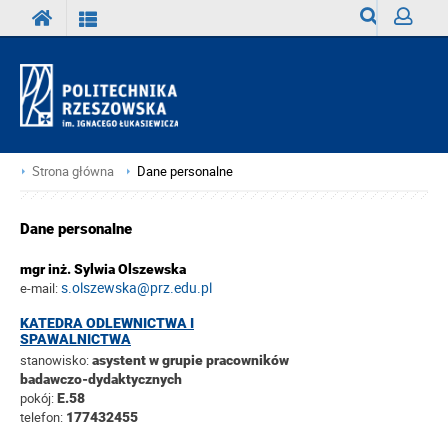
Wyszukiwark
Zaloguj
Strona główna
Dane personalne
Dane personalne
mgr inż. Sylwia Olszewska
s.olszewska@prz.edu.pl
e-mail:
KATEDRA ODLEWNICTWA I
SPAWALNICTWA
stanowisko:
asystent w grupie pracowników
badawczo-dydaktycznych
pokój:
E.58
telefon:
177432455